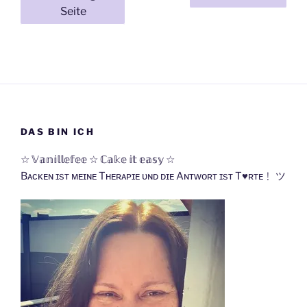
der
Seite
Beiträge
DAS BIN ICH
☆ 𝕍𝕒𝕟𝕚𝕝𝕝𝕖𝕗𝕖𝕖 ☆ ℂ𝕒𝕜𝕖 𝕚𝕥 𝕖𝕒𝕤𝕪 ☆
Bᴀᴄᴋᴇɴ ɪsᴛ ᴍᴇɪɴᴇ Tʜᴇʀᴀᴘɪᴇ ᴜɴᴅ ᴅɪᴇ Aɴᴛᴡᴏʀᴛ ɪsᴛ T♥ʀᴛᴇ﹗ ツ