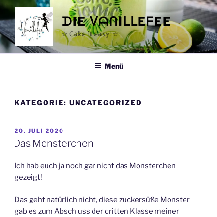
Zum
Inhalt
ᗪIE ᐯᗩᑎIᒪᒪEᖴEE
springen
☆ ℂ𝕒𝕜𝕖 𝕚𝕥 𝕖𝕒𝕤𝕪! ☆
Menü
KATEGORIE:
UNCATEGORIZED
VERÖFFENTLICHT
20. JULI 2020
AM
Das Monsterchen
Ich hab euch ja noch gar nicht das Monsterchen
gezeigt!
Das geht natürlich nicht, diese zuckersüße Monster
gab es zum Abschluss der dritten Klasse meiner