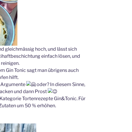
d gleichmässig hoch, und lässt sich
haftbeschichtung einfach lösen, und
reinigen.
em Gin Tonic sagt man übrigens auch
en hilft.
te Argumente
oder?
In diesem Sinne,
 backen und dann Prost
r Kategorie Tortenrezepte Gin&Tonic. Für
 Zutaten um 50 % erhöhen.