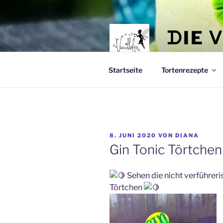
Zum
Inhalt
springen
ᗪIE 
☆ ℂ𝕒𝕜𝕖 𝕚𝕥 𝕖𝕒𝕤
Startseite
Tortenrezepte
VERÖFFENTLICHT
8. JUNI 2020
VON
DIANA
AM
Gin Tonic Törtchen
Sehen die nicht verführer
Törtchen