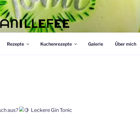
ᐯᗩᑎIᒪᒪEᖴEE
𝕪! ☆
Rezepte
Kuchenrezepte
Galerie
Über mich
isch aus?
Leckere Gin Tonic