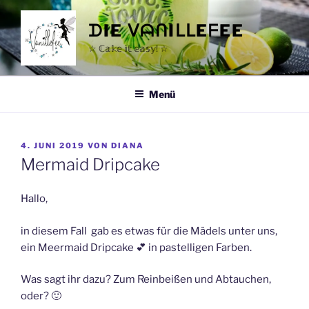
Zum
Inhalt
ᗪIE ᐯᗩᑎIᒪᒪEᖴEE
springen
☆ ℂ𝕒𝕜𝕖 𝕚𝕥 𝕖𝕒𝕤𝕪! ☆
Menü
VERÖFFENTLICHT
4. JUNI 2019
VON
DIANA
AM
Mermaid Dripcake
Hallo,
in diesem Fall gab es etwas für die Mädels unter uns,
ein Meermaid Dripcake
💕
in pastelligen Farben.
Was sagt ihr dazu? Zum Reinbeißen und Abtauchen,
oder? 🙂