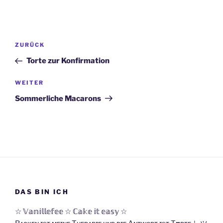
Beitragsnavigation
Vorheriger
ZURÜCK
Beitrag
Torte zur Konfirmation
Nächster
WEITER
Beitrag
Sommerliche Macarons
DAS BIN ICH
☆ 𝕍𝕒𝕟𝕚𝕝𝕝𝕖𝕗𝕖𝕖 ☆ ℂ𝕒𝕜𝕖 𝕚𝕥 𝕖𝕒𝕤𝕪 ☆