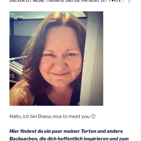
Bᴀᴄᴋᴇɴ ɪsᴛ ᴍᴇɪɴᴇ Tʜᴇʀᴀᴘɪᴇ ᴜɴᴅ ᴅɪᴇ Aɴᴛᴡᴏʀᴛ ɪsᴛ T♥ʀᴛᴇ﹗ ツ
Hallo, ich bin Diana, nice to meet you 🙂
Hier findest du ein paar meiner Torten und andere
Backsachen, die dich hoffentlich inspirieren und zum