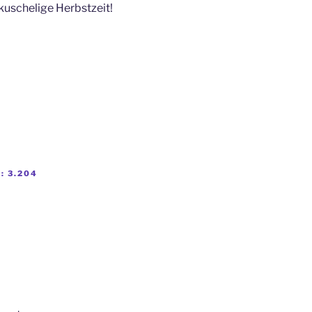
kuschelige Herbstzeit!
:
3.204