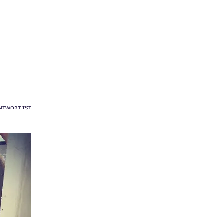
ɴᴛᴡᴏʀᴛ ɪsᴛ