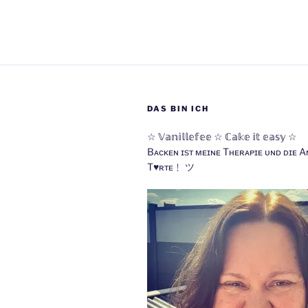
DAS BIN ICH
☆ 𝕍𝕒𝕟𝕚𝕝𝕝𝕖𝕗𝕖𝕖 ☆ ℂ𝕒𝕜𝕖 𝕚𝕥 𝕖𝕒𝕤𝕪 ☆
Bᴀᴄᴋᴇɴ ɪsᴛ ᴍᴇɪɴᴇ Tʜᴇʀᴀᴘɪᴇ ᴜɴᴅ ᴅɪᴇ A
T♥ʀᴛᴇ﹗ ツ