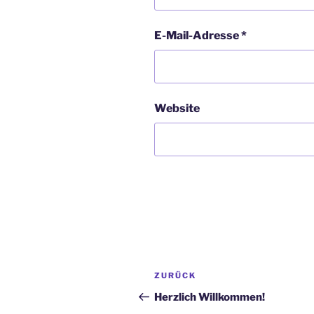
E-Mail-Adresse
*
Website
Beitragsnavigation
Vorheriger
ZURÜCK
Beitrag
Herzlich Willkommen!