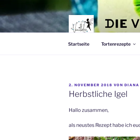
Zum
Inhalt
springen
ᗪIE 
☆ ℂ𝕒𝕜𝕖 𝕚𝕥 𝕖𝕒𝕤
Startseite
Tortenrezepte
VERÖFFENTLICHT
2. NOVEMBER 2018
VON
DIANA
AM
Herbstliche Igel
Hallo zusammen,
als neustes Rezept habe ich euc